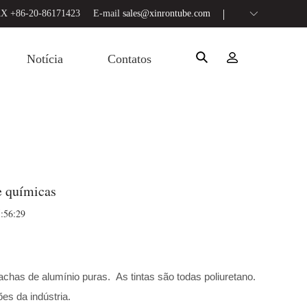
X +86-20-86171423
E-mail
sales@xinrontube.com
Notícia
Contatos
e químicas
5:56:29
chas de alumínio puras. As tintas são todas poliuretano.
es da indústria.