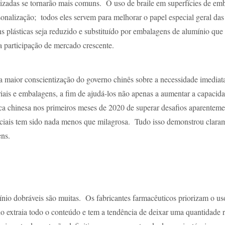
zadas se tornarão mais comuns. O uso de braile em superfícies de em
sonalização; todos eles servem para melhorar o papel especial geral da
plásticas seja reduzido e substituído por embalagens de alumínio que s
 participação de mercado crescente.
 maior conscientização do governo chinês sobre a necessidade imediata d
iais e embalagens, a fim de ajudá-los não apenas a aumentar a capacid
chinesa nos primeiros meses de 2020 de superar desafios aparentemente
iais tem sido nada menos que milagrosa. Tudo isso demonstrou claram
ens.
ínio dobráveis são muitas. Os fabricantes farmacêuticos priorizam o us
io extraia todo o conteúdo e tem a tendência de deixar uma quantidade