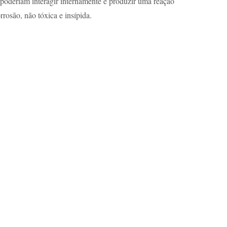
 poderiam interagir internamente e produzir uma reação
rosão, não tóxica e insípida.