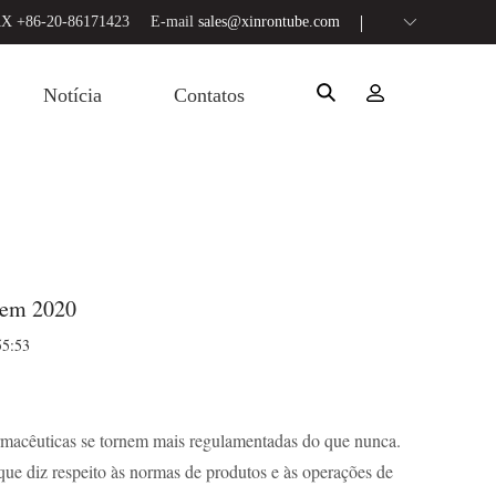
X +86-20-86171423
E-mail
sales@xinrontube.com
Notícia
Contatos
 em 2020
55:53
armacêuticas se tornem mais regulamentadas do que nunca.
 que diz respeito às normas de produtos e às operações de