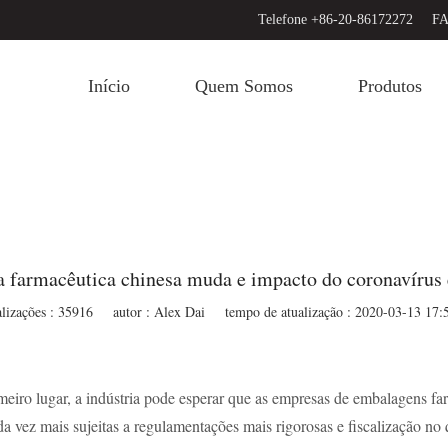
Telefone +86-20-86172272
FA
Início
Quem Somos
Produtos
ia farmacêutica chinesa muda e impacto do coronavírus
alizações : 35916
autor : Alex Dai
tempo de atualização : 2020-03-13 17:
eiro lugar, a indústria pode esperar que as empresas de embalagens f
a vez mais sujeitas a regulamentações mais rigorosas e fiscalização no