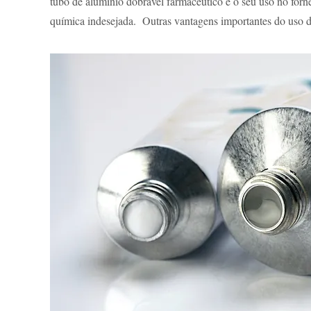
tubo de alumínio dobrável farmacêutico é o seu uso no forn
química indesejada. Outras vantagens importantes do uso de 